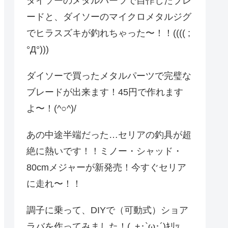
ダイソーのメタルパーツで自作したブレ
ードと、ダイソーのマイクロメタルジグ
でヒラスズキが釣れちゃった〜！！(((( ;
°Д°)))
ダイソーで買ったメタルパーツで完璧な
ブレードが出来ます！45円で作れます
よ〜！(^○^)/
あの中途半端だった…セリアの釣具が超
絶に熱いです！！ミノー・シャッド・
80cmメジャーが新発売！今すぐセリア
に走れ〜！！
調子に乗って、DIYで（可動式）ショア
ラバを作ってみました！(｡+･`ω･´)ｷﾘｯ