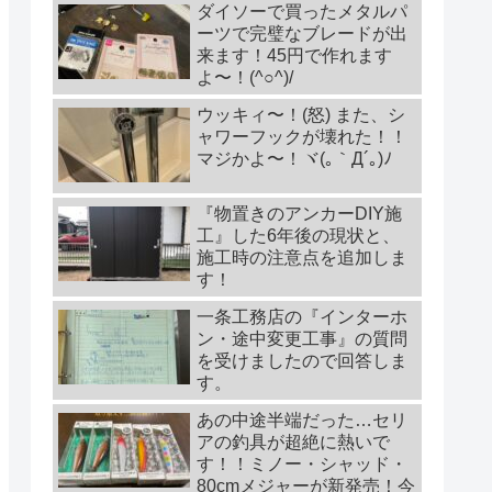
ダイソーで買ったメタルパ
ーツで完璧なブレードが出
来ます！45円で作れます
よ〜！(^○^)/
ウッキィ〜！(怒) また、シ
ャワーフックが壊れた！！
マジかよ〜！ヾ(｡｀Д´｡)ﾉ
『物置きのアンカーDIY施
工』した6年後の現状と、
施工時の注意点を追加しま
す！
一条工務店の『インターホ
ン・途中変更工事』の質問
を受けましたので回答しま
す。
あの中途半端だった…セリ
アの釣具が超絶に熱いで
す！！ミノー・シャッド・
80cmメジャーが新発売！今