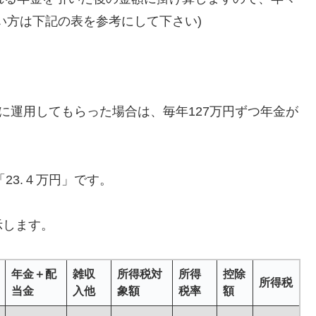
い方は下記の表を参考にして下さい)
会社に運用してもらった場合は、毎年127万円ずつ年金が
「23.４万円」です。
示します。
年金＋配
雑収
所得税対
所得
控除
所得税
当金
入他
象額
税率
額