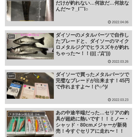
だけが釣れない…何故だ…何故な
んだ〜？_l￣l○
2022.04.06
ダイソーのメタルパーツで自作し
DIY
たブレードと、ダイソーのマイク
ロメタルジグでヒラスズキが釣れ
ちゃった〜！！(((( ;°Д°)))
2022.03.26
ダイソーで買ったメタルパーツで
DIY
完璧なブレードが出来ます！45円
で作れますよ〜！(^○^)/
2022.03.23
あの中途半端だった…セリアの釣
スナフキン流生活（i-smart・DIY・FIRE等 雑記)
具が超絶に熱いです！！ミノー・
シャッド・80cmメジャーが新発
売！今すぐセリアに走れ〜！！