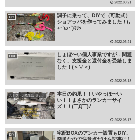
2022.03.21
調子に乗って、DIYで（可動式）
DIY
ショアラバを作ってみました！(｡
+･`ω･´)ｷﾘｯ
2022.03.21
しょぼ〜い個人事業ですが…問題
FIRE
なく、支援金と還付金を受給しま
した！(＞▽＜)
2022.03.18
本日の釣果！！いやっほ〜い
スナフキン流生活（i-smart・DIY・FIRE等 雑記)
い！！まさかのランカーサイ
ズ！！(￣Д￣)ﾉ
2022.03.17
宅配BOXのアンカー設置もDIY。
DIY
簡単なので注意点だけを記事にし