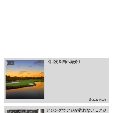
《目次＆自己紹介》
FIRE
2021.04.05
アジングでアジが釣れない…アジ
スナフキン流生活（i-smart・DIY・FIRE等 雑記)