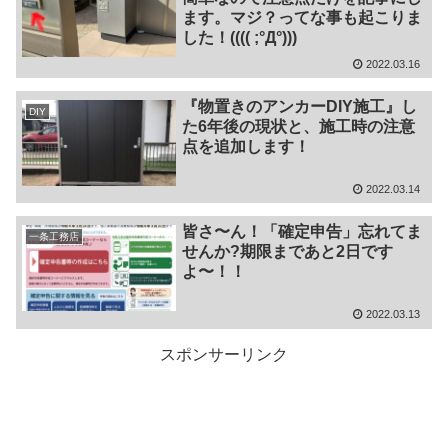
ます。マジ？ってな事も起こりま
した！(((( ;°Д°)))
2022.03.16
『物置きのアンカーDIY施工』し
DIY
た6年後の現状と、施工時の注意
点を追加します！
2022.03.14
皆さ〜ん！「確定申告」忘れてま
一条工務店
せんか?期限まであと2日です
よ〜！！
2022.03.13
スポンサーリンク